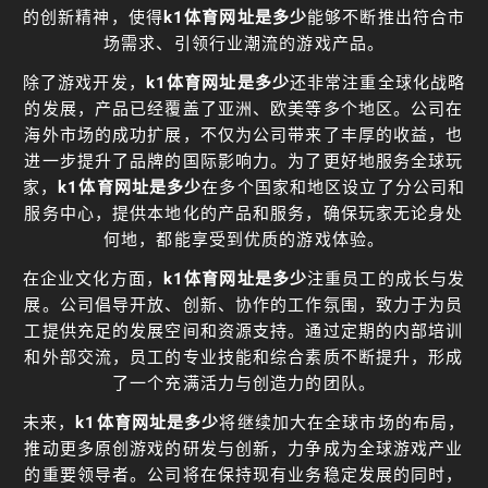
的创新精神，使得
k1体育网址是多少
能够不断推出符合市
场需求、引领行业潮流的游戏产品。
除了游戏开发，
k1体育网址是多少
还非常注重全球化战略
的发展，产品已经覆盖了亚洲、欧美等多个地区。公司在
海外市场的成功扩展，不仅为公司带来了丰厚的收益，也
进一步提升了品牌的国际影响力。为了更好地服务全球玩
家，
k1体育网址是多少
在多个国家和地区设立了分公司和
服务中心，提供本地化的产品和服务，确保玩家无论身处
何地，都能享受到优质的游戏体验。
在企业文化方面，
k1体育网址是多少
注重员工的成长与发
展。公司倡导开放、创新、协作的工作氛围，致力于为员
工提供充足的发展空间和资源支持。通过定期的内部培训
和外部交流，员工的专业技能和综合素质不断提升，形成
了一个充满活力与创造力的团队。
未来，
k1体育网址是多少
将继续加大在全球市场的布局，
推动更多原创游戏的研发与创新，力争成为全球游戏产业
的重要领导者。公司将在保持现有业务稳定发展的同时，