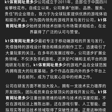
k1体育网址是多少
公司成立于2011年，总部位于中国四川
省攀枝花市。自成立以来，公司秉承“创新、品质、服务、
责任”的企业理念，致力于为全球玩家提供优质的游戏体验
和娱乐产品。作为国内领先的游戏开发与发行公司，
k1体
育网址是多少
始终坚持技术创新与市场需求相结合，在业
界赢得了广泛的认可与赞誉。
k1体育网址是多少
最初专注于移动端游戏的开发与发行，
凭借独特的游戏设计理念和精良的制作工艺，迅速吸引了
大量玩家的关注。在多年的发展过程中，公司逐步扩展业
务领域，不仅涉及手机游戏，还涉足PC端和主机平台的游
戏研发与发行。
k1体育网址是多少
的游戏产品在全球范围
内拥有庞大的玩家基础，多个作品在国内外的多个平台上
排名前列，成为了玩家心目中的经典之作。
公司在研发方面不断加大投入，拥有一支技术实力雄厚的
开发团队，团队成员来自全球顶尖的游戏开发公司。
k1体
育网址是多少
注重创新思维的培养与技术的深度挖掘，不
仅在游戏玩法上推陈出新，还在游戏引擎、人工智能、虚
拟现实等前沿技术领域取得了突破性进展。正是这种持续